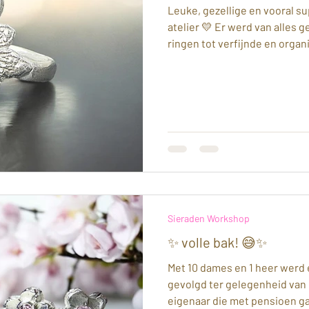
Leuke, gezellige en vooral s
atelier 💛 Er werd van alles 
ringen tot verfijnde en orga
prachtige hanger opgebouwd 
zirconia’s,kunstzinnige oorbel
kwam voorbij 😊 Iedereen ging
een eigen, zelfgemaakt sier
🩷 Dankbaar voor al deze mo
#creatieveworks
Sieraden Workshop
✨ volle bak! 😅✨
Met 10 dames en 1 heer werd
gevolgd ter gelegenheid van 
eigenaar die met pensioen gaa