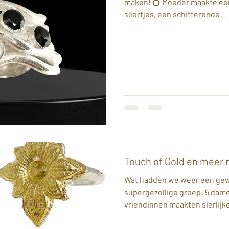
maken! 💍 Moeder maakte een
sliertjes, een schitterende...
Touch of Gold en meer 
Wat hadden we weer een ge
supergezellige groep: 5 dame
vriendinnen maakten sierlijke