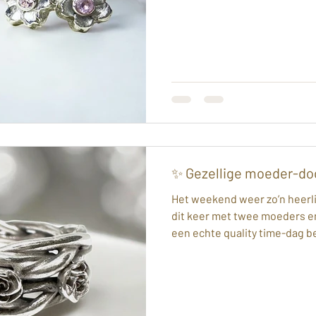
creaties gemaakt — van ringe
kleine hangertjes en oorbellet
speciaal voor dochtertjes 💕
een unieke, handgemaakte zi
mooi simpel en strak tot verf
werkstuk met een eigen ver
✨ Gezellige moeder-do
Het weekend weer zo’n heer
dit keer met twee moeders e
een echte quality time-dag be
sieraden gemaakt: 🌿 Een rin
blaadjes 🌹 Een gevlochten r
ring met filigrain details 🐾
bijzondere: een hanger met 