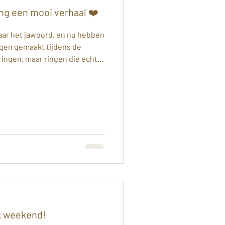
ng een mooi verhaal ❤️
lkaar het jawoord, en nu hebben
gen gemaakt tijdens de
ingen, maar ringen die echt
d. Voor haar een prachtige
gele opaal. Voor hem een
t was bijzonder om hen te
en van deze persoonlijke en
ar dat ik hier een klein
 #creatievewo
uk weekend!