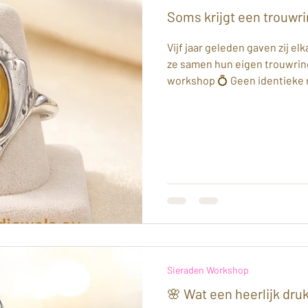
 Zilverklei
Soms krijgt een trouwri
Vijf jaar geleden gaven zij e
ze samen hun eigen trouwrin
workshop 💍 Geen identieke r
passen bij hun persoonlijkhei
zelf ontworpen ring met een 
stoere ring met karakter. He
mogen assisteren bij het mak
betekenisvolle ringen. Dankba
onderdeel van mocht zijn. ✨
Sieraden Workshop
🌸 Wat een heerlijk dr