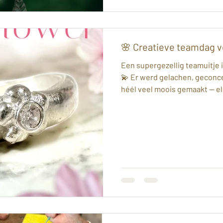
🌸 Creatieve teamdag vo
Een supergezellig teamuitje in
💫 Er werd gelachen, geconc
héél veel moois gemaakt — el
verhaal 💕 💍 Een smalle ring
subtiel en sprankelend 🌼 Ee
vrolijk en zomers 🦋 Een sym
gekleurde steentjes en een v
organische ring met vier sch
gezin 💫 Oorbellen in hartvo