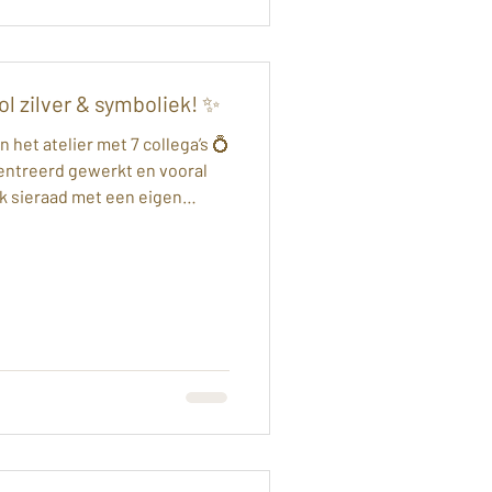
l zilver & symboliek! ✨
 het atelier met 7 collega’s 💍
entreerd gewerkt en vooral
k sieraad met een eigen
 met roze en witte steentjes –
n ring met madeliefjes –
bolische hanger met drie
linder – vol betekenis 🐚 Een
elpjes – symbool voor haar
rm met