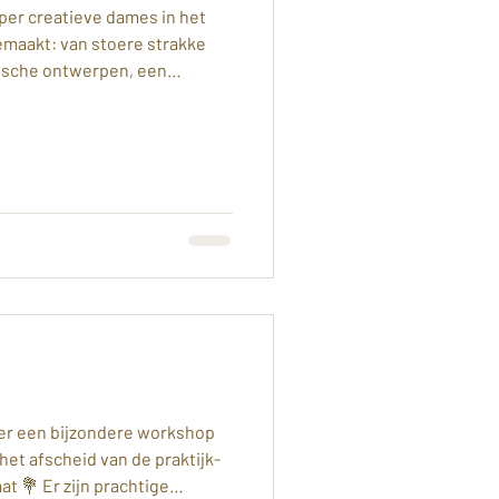
uper creatieve dames in het
gemaakt: van stoere strakke
nische ontwerpen, een
uit losse onderdelen, parels,
len, kraaltjes… echt alles
 blij en trots naar huis met
aad — en mooie herinneringen
oie creatieve momenten 🌸
hop #zilverensierade
 er een bijzondere workshop
het afscheid van de praktijk­
t 💐 Er zijn prachtige