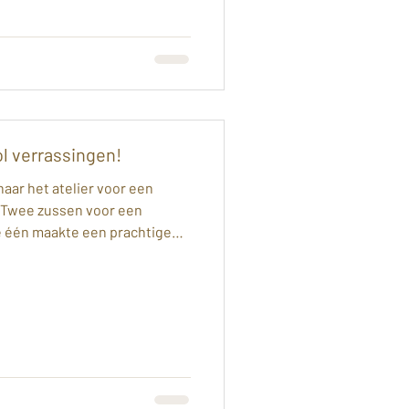
sieraad dat ze nu altijd bij
 supe
l verrassingen!
aar het atelier voor een
🌿 Twee zussen voor een
e één maakte een prachtige
r een bloemhanger met een
ast werden er fijne blaadjes
bellen, een gedetailleerde
er 🦋 En een sierlijke ring
 de ontwerpen compleet.
 allemaal even mooi