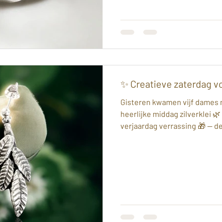
een heel speciaal en dierbaar 
zich kan dragen Het was een
✨ Creatieve zaterdag vo
Gisteren kwamen vijf dames n
heerlijke middag zilverklei 
verjaardag verrassing 🎁 — d
ring met structuur, de ande
glinsterende steen 🌸 Daarna
omgetoverd tot elegante oor
mot werd een bijzondere hang
met zachte sliertjes maakte
Zoveel verschillende stijlen,