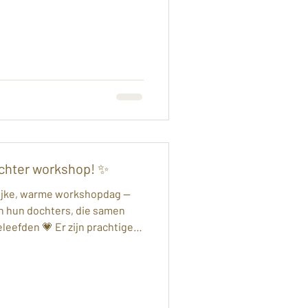
n, hangers en oorbellen tot
jes van de restjes zilverklei,
 En hoe leuk: de heer maakte
lveren brievenopener ✨ Van
ijnd en met steentjes — ieder
haa
chter workshop! ✨
lijke, warme workshopdag —
n hun dochters, die samen
leefden 💗 Er zijn prachtige
g met verschillende soorten
ing met fijne roosjes ✨ Een
 En misschien wel de meest
de pootafdruk van haar hond —