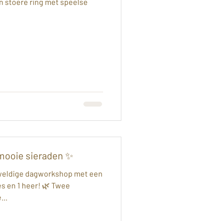
 stoere ring met speelse
mooie sieraden ✨
weldige dagworkshop met een
s en 1 heer! 🌿 Twee
...