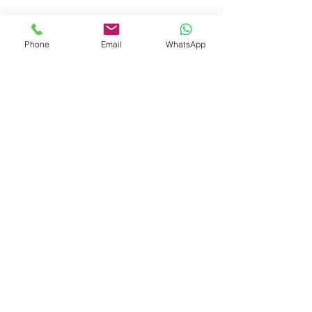
Phone
Email
WhatsApp
Sieraden Workshop
Zilveren Sieraden maken
Zilverklei