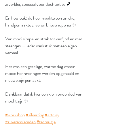
zilverklei, speciaal voor dochtertjes 💕
En hoe leuk: de heer maakte een unieke, 
handgemaakte zilveren brievenopener ✨
Van mooi simpel en strak tot verfijnd en met 
steentjes — ieder werkstuk met een eigen 
verhaal.
Het was een gezellige, warme dag waarin 
mooie herinneringen werden opgehaald én 
nieuwe zijn gemaakt.
Dankbaar dat ik hier een klein onderdeel van 
mocht zijn ✨
#workshop
#silverring
#artclay
#zilverensieraden
#teamuitje