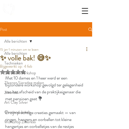
Post
Alle berichten
15 jan
1 minuten om te lezen
Alle berichten
✨ volle bak! 😅✨
Technieken
Bijgewerkt op:
4 feb
Beoordeeld met NaN uit 5 sterren.
Sieraden Workshop
Met 10 dames en 1 heer werd er een 
Zilveren Sieraden maken
bijzondere workshop gevolgd ter gelegenheid 
van het afscheid van de praktijk­eigenaar die 
Zilverklei
met pensioen gaat 💐
Art Clay Silver
Charmed Jewels
Er zijn prachtige creaties gemaakt — van 
ringen, hangers en oorbellen tot kleine 
Workshop Zilverklei
hangertjes en oorbelletjes van de restjes 