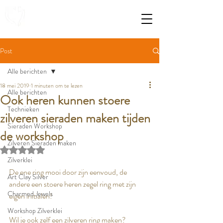
Post
Alle berichten
18 mei 2019
1 minuten om te lezen
Alle berichten
Ook heren kunnen stoere
Technieken
zilveren sieraden maken tijden
Sieraden Workshop
de workshop
Zilveren Sieraden maken
Beoordeeld met NaN uit 5 sterren.
Zilverklei
De ene ring mooi door zijn eenvoud, de 
Art Clay Silver
andere een stoere heren zegel ring met zijn 
Charmed Jewels
eigen initialen! 
Workshop Zilverklei
Wil je ook zelf een zilveren ring maken? 