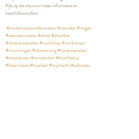
Kijk op de site voor meer informatie en 
beschikbare data...
#workshopsieradenmaken
#sieraden
#ringen
#sieradenmaken
#zilver
#zilverklei
#zilverensieraden
#workshop
#workshops
#trouwringen
#zilverenring
#herensieraden
#amstelveen
#amsterdam
#hoofddorp
#heemstede
#haarlem
#mijdrecht
#aalsmeer