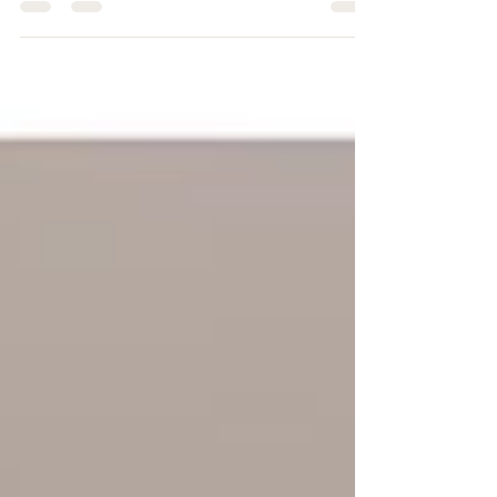
en nu hebben ze samen hun eigen
trouwringen gemaakt tijdens de workshop 💍
Geen identieke ringen, maar ringen die echt
passen bij hun persoonlijkheid. Voor haar een
prachtige zelf ontworpen ring met een gele
opaal. Voor hem een stoere ring met karakter.
Het was bijzonder om hen te mogen
assisteren bij het maken van deze
persoonlijke en betekenisvolle ringen.
Dankbaar dat ik hier een klein onderdeel van
mocht zijn. ✨ #creatievewo