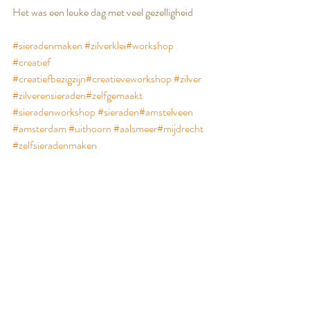
Het was een leuke dag met veel gezelligheid
#sieradenmaken
#zilverklei
#workshop
#creatief
#creatiefbezigzijn
#creatieveworkshop
#zilver
#zilverensieraden
#zelfgemaakt
#sieradenworkshop
#sieraden
#amstelveen
#amsterdam
#uithoorn
#aalsmeer
#mijdrecht
#zelfsieradenmaken