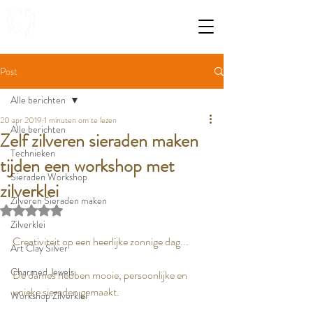
Post
Alle berichten
20 apr 2019
1 minuten om te lezen
Alle berichten
Zelf zilveren sieraden maken
Technieken
tijden een workshop met
Sieraden Workshop
zilverklei
Zilveren Sieraden maken
Beoordeeld met NaN uit 5 sterren.
Zilverklei
Creativiteit op een heerlijke zonnige dag...
Art Clay Silver
Charmed Jewels
De dames hebben mooie, persoonlijke en 
unieke sieraden gemaakt.
Workshop Zilverklei