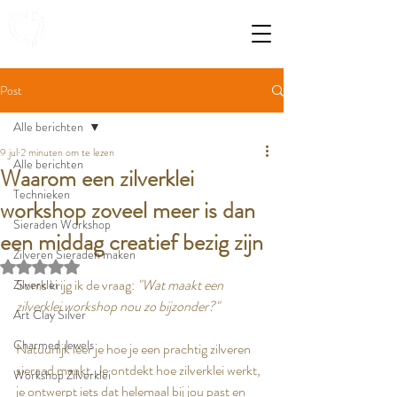
Post
Alle berichten
9 jul
2 minuten om te lezen
Alle berichten
Waarom een zilverklei
Technieken
workshop zoveel meer is dan
Sieraden Workshop
een middag creatief bezig zijn
Zilveren Sieraden maken
Beoordeeld met NaN uit 5 sterren.
Soms krijg ik de vraag: 
"Wat maakt een 
Zilverklei
zilverklei workshop nou zo bijzonder?"
Art Clay Silver
Charmed Jewels
Natuurlijk leer je hoe je een prachtig zilveren 
sieraad maakt. Je ontdekt hoe zilverklei werkt, 
Workshop Zilverklei
je ontwerpt iets dat helemaal bij jou past en 