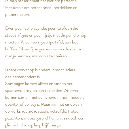
In mijn atelier draait het niet om perfectie.
Het draait om ontspannen, ontdekken en 
plezier maken.
Even geen volle agenda, geen telefoon die 
steeds afgaat en geen lijstje met dingen die nog 
moeten. Alleen een gezellige tafel, een kop 
koffie of thee, fijne gesprekken en de rust om 
met je handen iets moois te creëren.
Iedere workshop is anders, omdat iedere 
deelnemer anders is.
Sommigen komen alleen en vinden het 
spannend om zich aan te melden. Anderen 
komen samen met een vriendin, hun moeder, 
dochter of collega's. Maar aan het einde van 
de workshop zie ik steeds hetzelfde: trotse 
gezichten, mooie gesprekken en vaak ook een 
glimlach die nog lang blijft hangen.