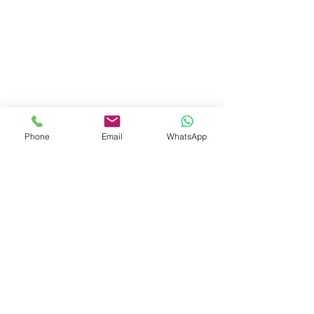
Phone
Email
WhatsApp
Workshop zilveren ringen maken met zilverklei 
Sieraden Workshop
Zilveren Sieraden maken
Zilverklei