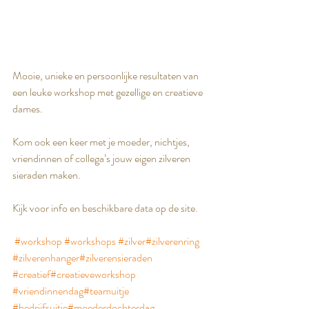
Mooie, unieke en persoonlijke resultaten van 
een leuke workshop met gezellige en creatieve 
dames.
Kom ook een keer met je moeder, nichtjes, 
vriendinnen of collega’s jouw eigen zilveren 
sieraden maken.
Kijk voor info en beschikbare data op de site.
#workshop
#workshops
#zilver
#zilverenring
#zilverenhanger
#zilverensieraden
#creatief
#creatieveworkshop
#vriendinnendag
#teamuitje
#bedrijfsuitje
#moederdochterdag