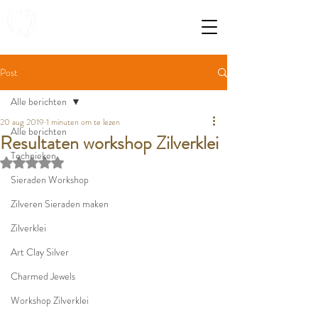
Post
Alle berichten
20 aug 2019
1 minuten om te lezen
Alle berichten
Resultaten workshop Zilverklei
Technieken
Beoordeeld met NaN uit 5 sterren.
Sieraden Workshop
Zilveren Sieraden maken
Zilverklei
Art Clay Silver
Charmed Jewels
Workshop Zilverklei