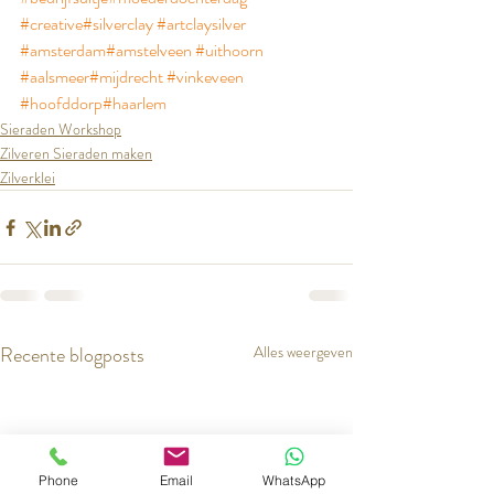
#creative
#silverclay
#artclaysilver
#amsterdam
#amstelveen
#uithoorn
#aalsmeer
#mijdrecht
#vinkeveen
#hoofddorp
#haarlem
Sieraden Workshop
Zilveren Sieraden maken
Zilverklei
Recente blogposts
Alles weergeven
Phone
Email
WhatsApp