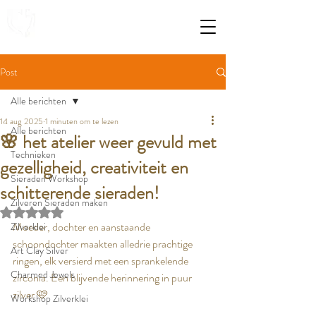
Post
Alle berichten
14 aug 2025
1 minuten om te lezen
Alle berichten
🌸 het atelier weer gevuld met
Technieken
gezelligheid, creativiteit en
Sieraden Workshop
schitterende sieraden!
Zilveren Sieraden maken
Beoordeeld met NaN uit 5 sterren.
Moeder, dochter en aanstaande 
Zilverklei
schoondochter maakten alledrie prachtige 
Art Clay Silver
ringen, elk versierd met een sprankelende 
Charmed Jewels
zirconia. Een blijvende herinnering in puur 
zilver 🩷
Workshop Zilverklei