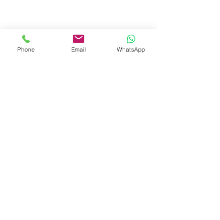
Phone
Email
WhatsApp
Recente blogposts
Alles weergeven