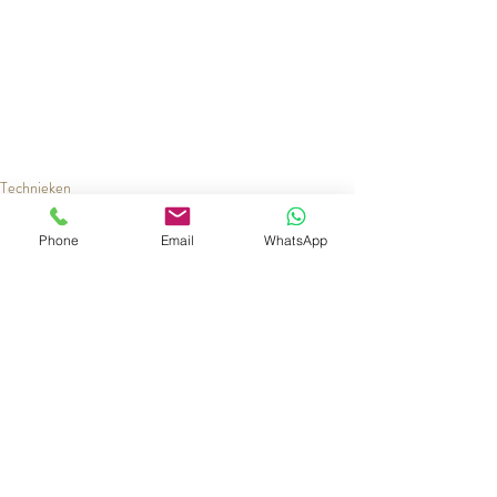
Technieken
Sieraden Workshop
Zilveren Sieraden maken
Phone
Email
WhatsApp
Recente blogposts
Alles weergeven