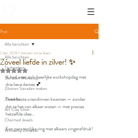
Post
Alle berichten
2 dec 2025
1 minuten om te lezen
Alle berichten
Zóveel liefde in zilver! ✨
Technieken
Beoordeeld met NaN uit 5 sterren.
Ik had weer zo’n heerlijke workshopdag met 
Sieraden Workshop
drie lieve dames 💕
Zilveren Sieraden maken
Twee beste vriendinnen kwamen — zonder 
Zilverklei
dat ze het van elkaar wisten — met precies 
Art Clay Silver
hetzelfde idee…
Charmed Jewels
Een persoonlijke ring met elkaars vingerafdruk!
Workshop Zilverklei